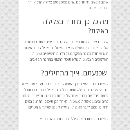
אותם אנשים לא יודעים שהם מפספסים צלילה הרבה יותר
מיוחדת באילת.
מה כל כך מיוחד בצלילה
באילת?
אילת נחשבת לאחת מאתרי הצלילה הכי יפים בעולם ומושכת
אליה תיירים מכל העולם שבאים לצלול בה. צלילה בים האדום
היא מיוחדת במינה בעיקר בגלל הדגים היפיפיים ושוניות
האלמוגים הצבעוניות שלא תוכלו למצוא במרינה תל אביב.
שכנעתם, איך מתחילים?
צלילת היכרות היא הדרך המומלצת ביותר להתחיל ללמוד לצלול
ולהגיע לעולם המופלא שמתחת למים. בצלילת ההיכרות תוכלו
ללמוד ביחד עם מדריך צמוד על יסודות הצלילה, תקשורת מתחת
למים וביצוע פעולות פשוטות. לאחר מכן תיכנסו לתרגול במים
רדודים ומשם לדבר האמיתי: צלילה לעומק של עד 6 מטרים!
צלילת ההיכרות היא מגיל 8 ומחייבת הצהרת בריאות.