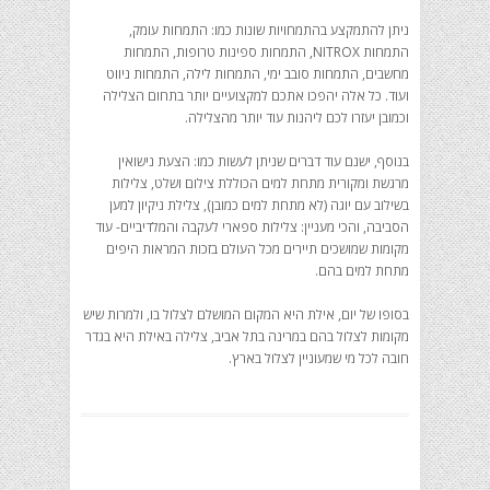
ניתן להתמקצע בהתמחויות שונות כמו: התמחות עומק,
התמחות NITROX, התמחות ספינות טרופות, התמחות
מחשבים, התמחות סובב ימי, התמחות לילה, התמחות ניווט
ועוד. כל אלה יהפכו אתכם למקצועיים יותר בתחום הצלילה
וכמובן יעזרו לכם ליהנות עוד יותר מהצלילה.
בנוסף, ישנם עוד דברים שניתן לעשות כמו: הצעת נישואין
מרגשת ומקורית מתחת למים הכוללת צילום ושלט, צלילות
בשילוב עם יוגה (לא מתחת למים כמובן), צלילת ניקיון למען
הסביבה, והכי מעניין: צלילות ספארי לעקבה והמלדיביים- עוד
מקומות שמושכים תיירים מכל העולם בזכות המראות היפים
מתחת למים בהם.
בסופו של יום, אילת היא המקום המושלם לצלול בו, ולמרות שיש
מקומות לצלול בהם במרינה בתל אביב, צלילה באילת היא בגדר
חובה לכל מי שמעוניין לצלול בארץ.